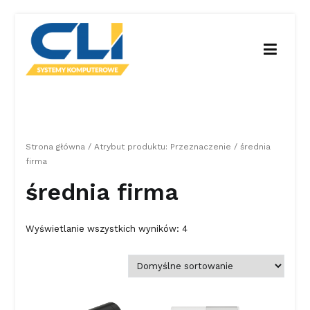
Przejdź
do
treści
CLI Kasy fiskalne
CLI Systemy komputerowe Kasy fiskalne
Strona główna
/ Atrybut produktu: Przeznaczenie / średnia
firma
średnia firma
Wyświetlanie wszystkich wyników: 4