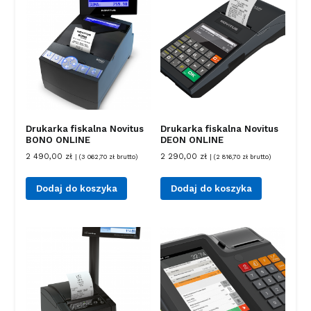
Drukarka fiskalna Novitus
Drukarka fiskalna Novitus
BONO ONLINE
DEON ONLINE
2 490,00
zł
2 290,00
zł
| (
3 062,70
zł
brutto)
| (
2 816,70
zł
brutto)
Dodaj do koszyka
Dodaj do koszyka