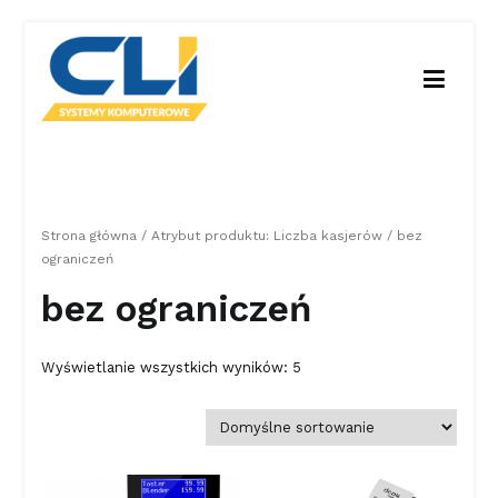
Przejdź
do
treści
CLI Kasy fiskalne
CLI Systemy komputerowe Kasy fiskalne
Strona główna
/ Atrybut produktu: Liczba kasjerów / bez
ograniczeń
bez ograniczeń
Wyświetlanie wszystkich wyników: 5