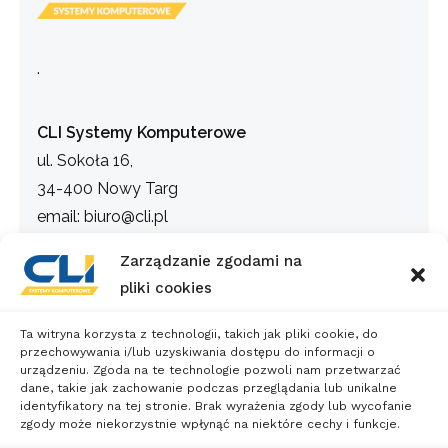
.
CLI Systemy Komputerowe
ul. Sokoła 16,
34-400 Nowy Targ
email: biuro@cli.pl
tel. 18 266 40 05
Zarządzanie zgodami na
pliki cookies
INFORMACJE
Ta witryna korzysta z technologii, takich jak pliki cookie, do
przechowywania i/lub uzyskiwania dostępu do informacji o
Regulamin sklepu
urządzeniu. Zgoda na te technologie pozwoli nam przetwarzać
dane, takie jak zachowanie podczas przeglądania lub unikalne
Polityka prywatności
identyfikatory na tej stronie. Brak wyrażenia zgody lub wycofanie
zgody może niekorzystnie wpłynąć na niektóre cechy i funkcje.
Warunki zwrotów