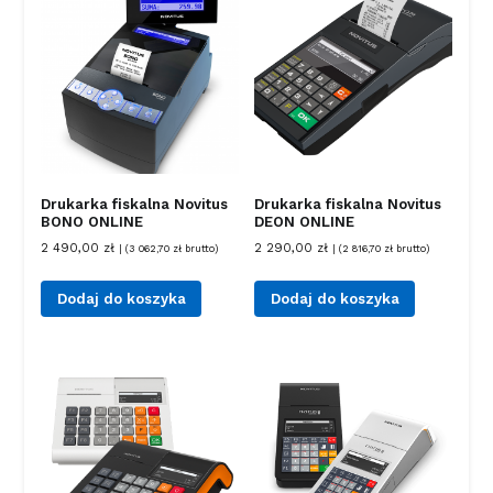
Drukarka fiskalna Novitus
Drukarka fiskalna Novitus
BONO ONLINE
DEON ONLINE
2 490,00
zł
2 290,00
zł
| (
3 062,70
zł
brutto)
| (
2 816,70
zł
brutto)
Dodaj do koszyka
Dodaj do koszyka