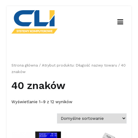
Przejdź
do
treści
CLI Kasy fiskalne
CLI Systemy komputerowe Kasy fiskalne
Strona główna
/ Atrybut produktu: Długość nazwy towaru / 40
znaków
40 znaków
Wyświetlanie 1–9 z 12 wyników