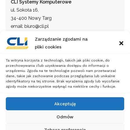
CLI Systemy Komputerowe
ul. Sokoła 16,
34-400 Nowy Targ
email: biuro@cli.pl
tel. 18 266 40 05
Zarządzanie zgodami na
pliki cookies
INFORMACJE
Ta witryna korzysta z technologii, takich jak pliki cookie, do
przechowywania i/lub uzyskiwania dostępu do informacji o
Regulamin sklepu
urządzeniu. Zgoda na te technologie pozwoli nam przetwarzać
dane, takie jak zachowanie podczas przeglądania lub unikalne
Polityka prywatności
identyfikatory na tej stronie. Brak wyrażenia zgody lub wycofanie
zgody może niekorzystnie wpłynąć na niektóre cechy i funkcje.
Warunki zwrotów
Akceptuję
Dostawa i płatność
Odmów
Zobacz preferencje