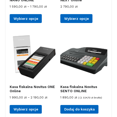
NANO ONLINE
NEXT Online
1 590,00
zł
–
1 790,00
zł
2 790,00
zł
Wybierz opcje
Wybierz opcje
Kasa fiskalna Novitus ONE
Kasa fiskalna Novitus
Online
SENTO ONLINE
1 990,00
zł
–
2 190,00
zł
1 890,00
zł
| (
2 324,70
zł
brutto)
Wybierz opcje
Dodaj do koszyka